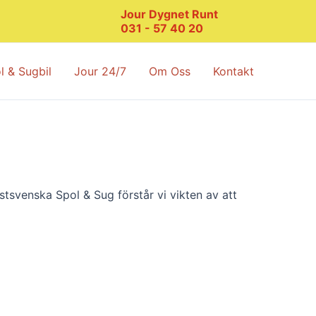
Jour Dygnet Runt
031 - 57 40 20
l & Sugbil
Jour 24/7
Om Oss
Kontakt
stsvenska Spol & Sug förstår vi vikten av att